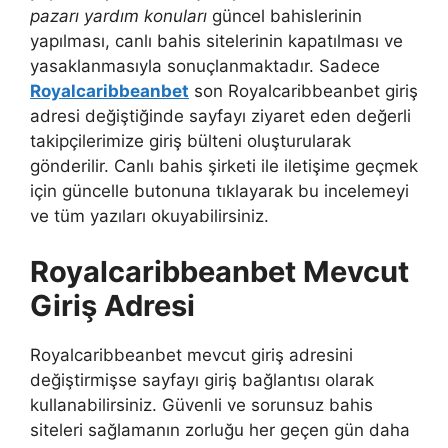
pazarı yardım konuları
güncel bahislerinin
yapılması, canlı bahis sitelerinin kapatılması ve
yasaklanmasıyla sonuçlanmaktadır. Sadece
Royalcaribbeanbet
son Royalcaribbeanbet giriş
adresi değiştiğinde sayfayı ziyaret eden değerli
takipçilerimize giriş bülteni oluşturularak
gönderilir. Canlı bahis şirketi ile iletişime geçmek
için güncelle butonuna tıklayarak bu incelemeyi
ve tüm yazıları okuyabilirsiniz.
Royalcaribbeanbet Mevcut
Giriş Adresi
Royalcaribbeanbet mevcut giriş adresini
değiştirmişse sayfayı giriş bağlantısı olarak
kullanabilirsiniz. Güvenli ve sorunsuz bahis
siteleri sağlamanın zorluğu her geçen gün daha