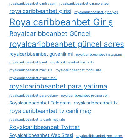
royalcaribbeanbet canlı yayın
royalcaribbeanbet casino sitesi
royalcaribbeanbet girisi
royalcaribbeanbet giris yap
Royalcaribbeanbet Giriş
Royalcaribbeanbet Güncel
royalcaribbeanbet güncel adres
royalcaribbeanbet güvenlir mi
royalcaribbeanbet instagram
royalcaribbeanbet kayit
royalcaribbeanbet kaç oldu
royalcaribbeanbet maç izle
royalcaribbeanbet mobil site
royalcaribbeanbet oyun sitesi
royalcaribbeanbet para yatirma
royalcaribbeanbet para çekme
royalcaribbeanbet promosyon
Royalcaribbeanbet Telegram
royalcaribbeanbet tv
royalcaribbeanbet tv canli maç
royalcaribbeanbet tv canli maç izle
Royalcaribbeanbet Twitter
Royalcaribbeanbet Web Sitesi
royalcaribbeanbet yeni adres