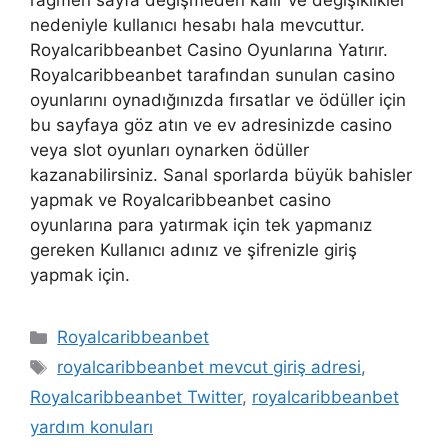
rağmen sayfa değişmeden kalır ve değişiklikler
nedeniyle kullanıcı hesabı hala mevcuttur.
Royalcaribbeanbet Casino Oyunlarına Yatırır.
Royalcaribbeanbet tarafından sunulan casino
oyunlarını oynadığınızda fırsatlar ve ödüller için
bu sayfaya göz atın ve ev adresinizde casino
veya slot oyunları oynarken ödüller
kazanabilirsiniz. Sanal sporlarda büyük bahisler
yapmak ve Royalcaribbeanbet casino
oyunlarına para yatırmak için tek yapmanız
gereken Kullanıcı adınız ve şifrenizle giriş
yapmak için.
Kategoriler
Royalcaribbeanbet
Etiketler
royalcaribbeanbet mevcut giriş adresi
,
Royalcaribbeanbet Twitter
,
royalcaribbeanbet
yardım konuları