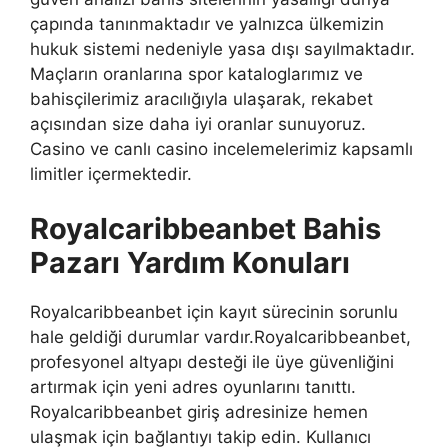
çapında tanınmaktadır ve yalnızca ülkemizin
hukuk sistemi nedeniyle yasa dışı sayılmaktadır.
Maçların oranlarına spor kataloglarımız ve
bahisçilerimiz aracılığıyla ulaşarak, rekabet
açısından size daha iyi oranlar sunuyoruz.
Casino ve canlı casino incelemelerimiz kapsamlı
limitler içermektedir.
Royalcaribbeanbet Bahis
Pazarı Yardım Konuları
Royalcaribbeanbet için kayıt sürecinin sorunlu
hale geldiği durumlar vardır.Royalcaribbeanbet,
profesyonel altyapı desteği ile üye güvenliğini
artırmak için yeni adres oyunlarını tanıttı.
Royalcaribbeanbet giriş adresinize hemen
ulaşmak için bağlantıyı takip edin. Kullanıcı