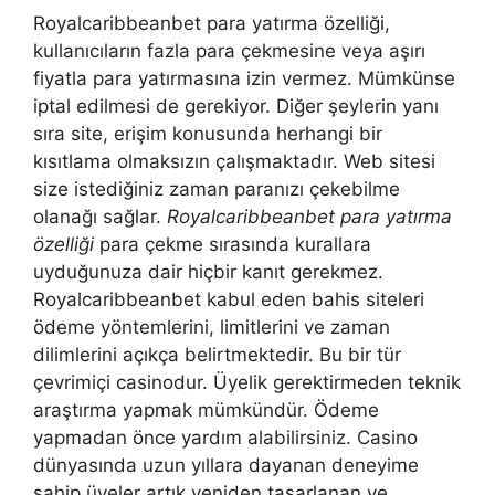
Royalcaribbeanbet para yatırma özelliği,
kullanıcıların fazla para çekmesine veya aşırı
fiyatla para yatırmasına izin vermez. Mümkünse
iptal edilmesi de gerekiyor. Diğer şeylerin yanı
sıra site, erişim konusunda herhangi bir
kısıtlama olmaksızın çalışmaktadır. Web sitesi
size istediğiniz zaman paranızı çekebilme
olanağı sağlar.
Royalcaribbeanbet para yatırma
özelliği
para çekme sırasında kurallara
uyduğunuza dair hiçbir kanıt gerekmez.
Royalcaribbeanbet kabul eden bahis siteleri
ödeme yöntemlerini, limitlerini ve zaman
dilimlerini açıkça belirtmektedir. Bu bir tür
çevrimiçi casinodur. Üyelik gerektirmeden teknik
araştırma yapmak mümkündür. Ödeme
yapmadan önce yardım alabilirsiniz. Casino
dünyasında uzun yıllara dayanan deneyime
sahip üyeler artık yeniden tasarlanan ve