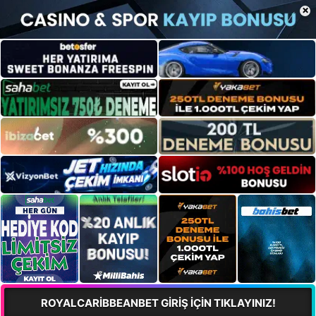
×
ROYALCARİBBEANBET GİRİŞ İÇİN TIKLAYINIZ!