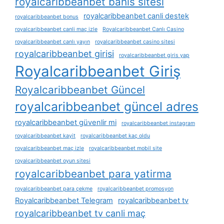
royalcaribbeanbet bahis sitesi
royalcaribbeanbet canli destek
royalcaribbeanbet bonus
royalcaribbeanbet canli maç izle
Royalcaribbeanbet Canlı Casino
royalcaribbeanbet canlı yayın
royalcaribbeanbet casino sitesi
royalcaribbeanbet girisi
royalcaribbeanbet giris yap
Royalcaribbeanbet Giriş
Royalcaribbeanbet Güncel
royalcaribbeanbet güncel adres
royalcaribbeanbet güvenlir mi
royalcaribbeanbet instagram
royalcaribbeanbet kayit
royalcaribbeanbet kaç oldu
royalcaribbeanbet maç izle
royalcaribbeanbet mobil site
royalcaribbeanbet oyun sitesi
royalcaribbeanbet para yatirma
royalcaribbeanbet para çekme
royalcaribbeanbet promosyon
Royalcaribbeanbet Telegram
royalcaribbeanbet tv
royalcaribbeanbet tv canli maç