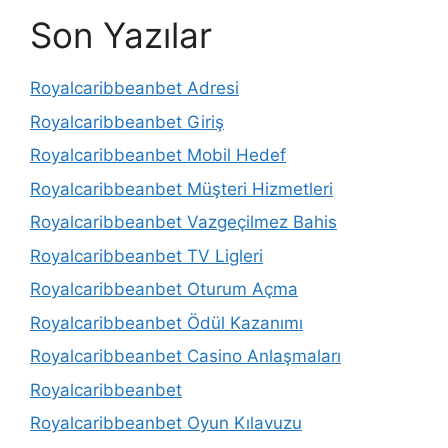
Son Yazılar
Royalcaribbeanbet Adresi
Royalcaribbeanbet Giriş
Royalcaribbeanbet Mobil Hedef
Royalcaribbeanbet Müşteri Hizmetleri
Royalcaribbeanbet Vazgeçilmez Bahis
Royalcaribbeanbet TV Ligleri
Royalcaribbeanbet Oturum Açma
Royalcaribbeanbet Ödül Kazanımı
Royalcaribbeanbet Casino Anlaşmaları
Royalcaribbeanbet
Royalcaribbeanbet Oyun Kılavuzu