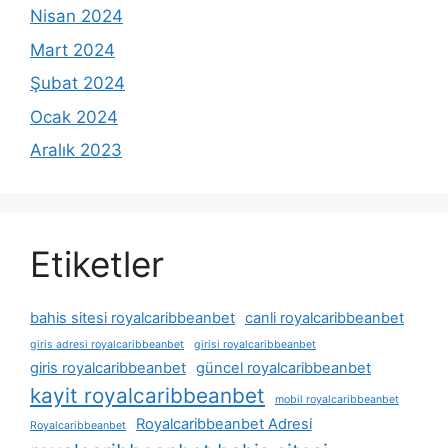
Nisan 2024
Mart 2024
Şubat 2024
Ocak 2024
Aralık 2023
Etiketler
bahis sitesi royalcaribbeanbet
canli royalcaribbeanbet
giris adresi royalcaribbeanbet
girisi royalcaribbeanbet
giris royalcaribbeanbet
güncel royalcaribbeanbet
kayit royalcaribbeanbet
mobil royalcaribbeanbet
Royalcaribbeanbet Adresi
Royalcaribbeanbet