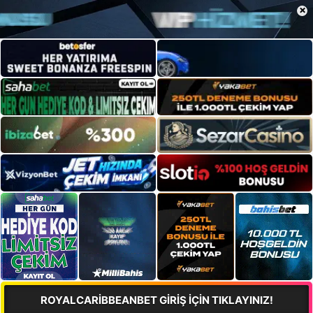
×
ROYALCARİBBEANBET GİRİŞ İÇİN TIKLAYINIZ!