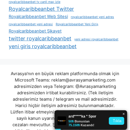
royalcaribbeanbet tv canli maç izle
Royalcaribbeanbet Twitter
Royalcaribbeanbet Web Sitesi
royalcaribbeanbet yeni adres
royalcaribbeanbet yeni adresi
Royalcaribbeanbet Yeni Giriş
Royalcaribbeanbet Şikayet
twitter royalcaribbeanbet
yeni adresi royalcaribbeanbet
yeni giris royalcaribbeanbet
Avrasya'nın en büyük reklam platformunda olmak için
Microsoft Teams:
reklam@avrasyamarketing.com
adresimizden veya Telegram: @Avrasyamarketing
adresimizden irtibat kurabilirsiniz. (Tek iletişim
adreslerimiz teams / telegram ve mail adresimizdir.
Harici hiçbir iletişim adresimiz bulunmamaktadır.
Lütfen itibar etmeyiniz.) Türkiye yasalarına göre 7258
sayılı kanun uyarınca yasa dışı bahis oynamanın
cezaları mevcuttur. Şu an bulunduğunuz site hiç bir