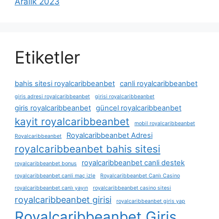
Aralık 2023
Etiketler
bahis sitesi royalcaribbeanbet
canli royalcaribbeanbet
giris adresi royalcaribbeanbet
girisi royalcaribbeanbet
giris royalcaribbeanbet
güncel royalcaribbeanbet
kayit royalcaribbeanbet
mobil royalcaribbeanbet
Royalcaribbeanbet Adresi
Royalcaribbeanbet
royalcaribbeanbet bahis sitesi
royalcaribbeanbet canli destek
royalcaribbeanbet bonus
royalcaribbeanbet canli maç izle
Royalcaribbeanbet Canlı Casino
royalcaribbeanbet canlı yayın
royalcaribbeanbet casino sitesi
royalcaribbeanbet girisi
royalcaribbeanbet giris yap
Royalcaribbeanbet Giriş