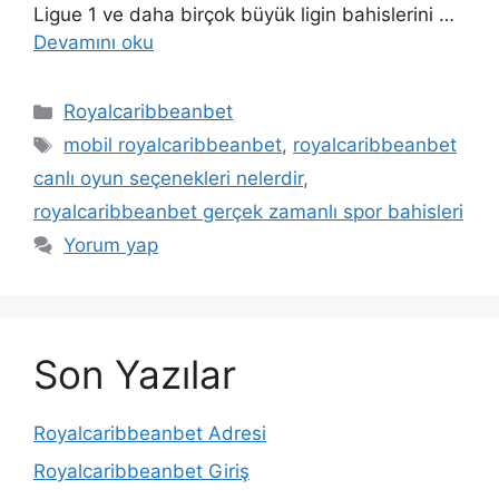
Ligue 1 ve daha birçok büyük ligin bahislerini …
Devamını oku
Kategoriler
Royalcaribbeanbet
Etiketler
mobil royalcaribbeanbet
,
royalcaribbeanbet
canlı oyun seçenekleri nelerdir
,
royalcaribbeanbet gerçek zamanlı spor bahisleri
Yorum yap
Son Yazılar
Royalcaribbeanbet Adresi
Royalcaribbeanbet Giriş