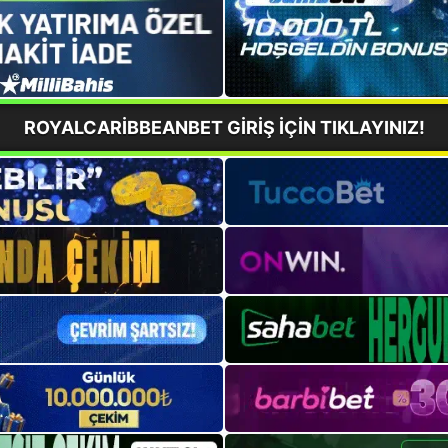
ROYALCARİBBEANBET GİRİŞ İÇİN TIKLAYINIZ!