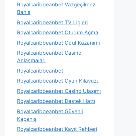
Royalcaribbeanbet Vazgeçilmez
Bahis
Royalcaribbeanbet TV Ligleri
Royalcaribbeanbet Oturum Açma
Royalcaribbeanbet Ödül Kazanımı
Royalcaribbeanbet Casino
Anlaşmaları
Royalcaribbeanbet
Royalcaribbeanbet Oyun Kılavuzu
Royalcaribbeanbet Casino Ulaşımı
Royalcaribbeanbet Destek Hattı
Royalcaribbeanbet Güvenli
Kapanış
Royalcaribbeanbet Kayıt Rehberi