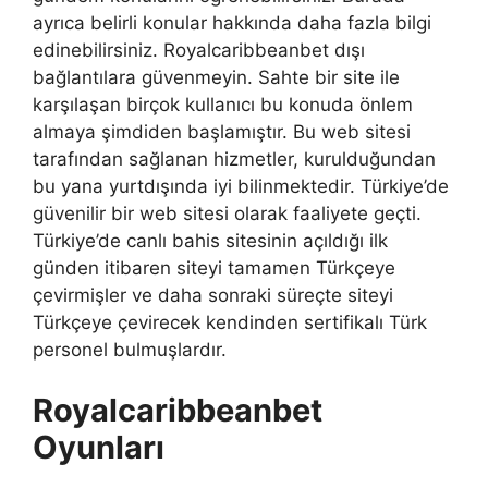
ayrıca belirli konular hakkında daha fazla bilgi
edinebilirsiniz. Royalcaribbeanbet dışı
bağlantılara güvenmeyin. Sahte bir site ile
karşılaşan birçok kullanıcı bu konuda önlem
almaya şimdiden başlamıştır. Bu web sitesi
tarafından sağlanan hizmetler, kurulduğundan
bu yana yurtdışında iyi bilinmektedir. Türkiye’de
güvenilir bir web sitesi olarak faaliyete geçti.
Türkiye’de canlı bahis sitesinin açıldığı ilk
günden itibaren siteyi tamamen Türkçeye
çevirmişler ve daha sonraki süreçte siteyi
Türkçeye çevirecek kendinden sertifikalı Türk
personel bulmuşlardır.
Royalcaribbeanbet
Oyunları