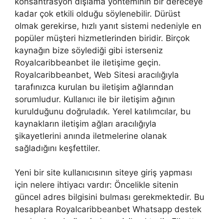
konsantrasyon dışlama yönteminin bir dereceye
kadar çok etkili olduğu söylenebilir. Dürüst
olmak gerekirse, hızlı yanıt sistemi nedeniyle en
popüler müşteri hizmetlerinden biridir. Birçok
kaynağın bize söylediği gibi isterseniz
Royalcaribbeanbet ile iletişime geçin.
Royalcaribbeanbet, Web Sitesi aracılığıyla
tarafınızca kurulan bu iletişim ağlarından
sorumludur. Kullanıcı ile bir iletişim ağının
kurulduğunu doğruladık. Yerel katılımcılar, bu
kaynakların iletişim ağları aracılığıyla
şikayetlerini anında iletmelerine olanak
sağladığını keşfettiler.
Yeni bir site kullanıcısının siteye giriş yapması
için nelere ihtiyacı vardır: Öncelikle sitenin
güncel adres bilgisini bulması gerekmektedir. Bu
hesaplara Royalcaribbeanbet Whatsapp destek