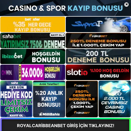
×
ROYALCARİBBEANBET GİRİŞ İÇİN TIKLAYINIZ!