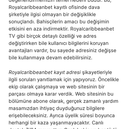
değerlendirmemizin temel nedeni budur. Bu,
Royalcaribbeanbet kayıtlı ofisinde dava
şirketiyle ilgisi olmayan bir değişiklikle
sonuçlandı. Bahisçilerin amacı bu değişimin
etkisini en aza indirmektir. Royalcaribbeanbet
TV gibi birçok detaylı özelliği ve adres
değiştirirken bile kullanıcı bilgilerini koruyan
avantajları vardır, bu sayede adresiniz değişse
bile kullanmaya devam edebilirsiniz.
Royalcaribbeanbet kayıt adresi
şikayetleriyle
ilgili soruları yanıtlamak için yapıyoruz. Öncelikle
ekip olarak çalışmaya ve web sitesinin bir
parçası olmaya karar verdik. Web sitesinin bu
bölümüne abone olarak, gerçek zamanlı yardım
masamızdan ihtiyaç duyduğunuz bilgilere
erişebileceksiniz. Ayrıca üyelik süresi boyunca
herhangi bir kaza yaşanmayacaktır. Canlı