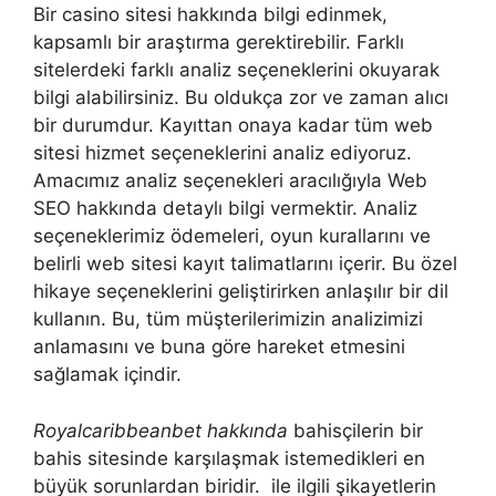
Bir casino sitesi hakkında bilgi edinmek,
kapsamlı bir araştırma gerektirebilir. Farklı
sitelerdeki farklı analiz seçeneklerini okuyarak
bilgi alabilirsiniz. Bu oldukça zor ve zaman alıcı
bir durumdur. Kayıttan onaya kadar tüm web
sitesi hizmet seçeneklerini analiz ediyoruz.
Amacımız analiz seçenekleri aracılığıyla Web
SEO hakkında detaylı bilgi vermektir. Analiz
seçeneklerimiz ödemeleri, oyun kurallarını ve
belirli web sitesi kayıt talimatlarını içerir. Bu özel
hikaye seçeneklerini geliştirirken anlaşılır bir dil
kullanın. Bu, tüm müşterilerimizin analizimizi
anlamasını ve buna göre hareket etmesini
sağlamak içindir.
Royalcaribbeanbet hakkında
bahisçilerin bir
bahis sitesinde karşılaşmak istemedikleri en
büyük sorunlardan biridir. ile ilgili şikayetlerin