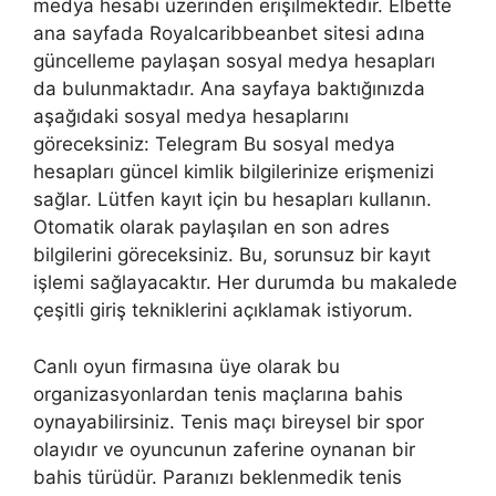
medya hesabı üzerinden erişilmektedir. Elbette
ana sayfada Royalcaribbeanbet sitesi adına
güncelleme paylaşan sosyal medya hesapları
da bulunmaktadır. Ana sayfaya baktığınızda
aşağıdaki sosyal medya hesaplarını
göreceksiniz: Telegram Bu sosyal medya
hesapları güncel kimlik bilgilerinize erişmenizi
sağlar. Lütfen kayıt için bu hesapları kullanın.
Otomatik olarak paylaşılan en son adres
bilgilerini göreceksiniz. Bu, sorunsuz bir kayıt
işlemi sağlayacaktır. Her durumda bu makalede
çeşitli giriş tekniklerini açıklamak istiyorum.
Canlı oyun firmasına üye olarak bu
organizasyonlardan tenis maçlarına bahis
oynayabilirsiniz. Tenis maçı bireysel bir spor
olayıdır ve oyuncunun zaferine oynanan bir
bahis türüdür. Paranızı beklenmedik tenis