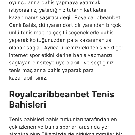
oyuncularına bahis yapmaya yatırmak
istiyorsanız, yatırdığınız tutarın kat katını
kazanmanız şaşırtıcı değil. Royalcaribbeanbet
Canlı Bahis, dünyanın dört bir yanından birçok
ünlü tenis maçına çeşitli seçeneklerle bahis
yaparak koltuğunuzdan para kazanmanıza
olanak sağlar. Ayrıca ülkemizdeki tenis ve diğer
internet spor etkinliklerine bahis yapmanızı
sağlayan bir siteye üye olabilir ve seçtiğiniz
tenis maçlarına bahis yaparak para
kazanabilirsiniz.
Royalcaribbeanbet Tenis
Bahisleri
Tenis bahisleri bahis tutkunları tarafından en
çok izlenen ve bahis sporları arasında yer
almakta olup ülkemizde de oldukça popüler bir