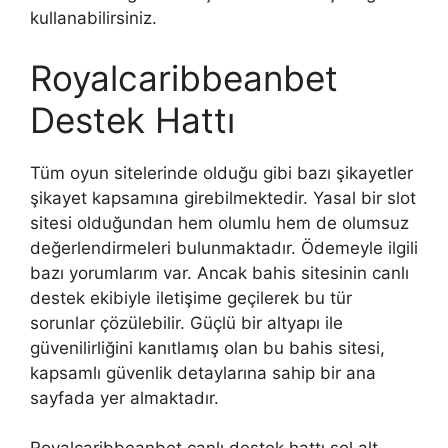
kullanabilirsiniz.
Royalcaribbeanbet
Destek Hattı
Tüm oyun sitelerinde olduğu gibi bazı şikayetler
şikayet kapsamına girebilmektedir. Yasal bir slot
sitesi olduğundan hem olumlu hem de olumsuz
değerlendirmeleri bulunmaktadır. Ödemeyle ilgili
bazı yorumlarım var. Ancak bahis sitesinin canlı
destek ekibiyle iletişime geçilerek bu tür
sorunlar çözülebilir. Güçlü bir altyapı ile
güvenilirliğini kanıtlamış olan bu bahis sitesi,
kapsamlı güvenlik detaylarına sahip bir ana
sayfada yer almaktadır.