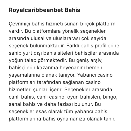
Royalcaribbeanbet Bahis
Çevrimiçi bahis hizmeti sunan birçok platform
vardır. Bu platformlara yönelik seçenekler
arasında ulusal ve uluslararası çok sayıda
seçenek bulunmaktadır. Farklı bahis profillerine
sahip yurt dışı bahis siteleri bahisçiler arasında
yoğun talep görmektedir. Bu geniş arşiv,
bahisçilerin kazanma heyecanını hemen
yaşamalarına olanak tanıyor. Yabancı casino
platformları tarafından sağlanan casino
hizmetleri şunları içerir: Seçenekler arasında
canlı bahis, canlı casino, oyun bahisleri, bingo,
sanal bahis ve daha fazlası bulunur. Bu
seçenekler esas olarak tüm yabancı bahis
platformlarına bahis oynamanıza olanak tanır.