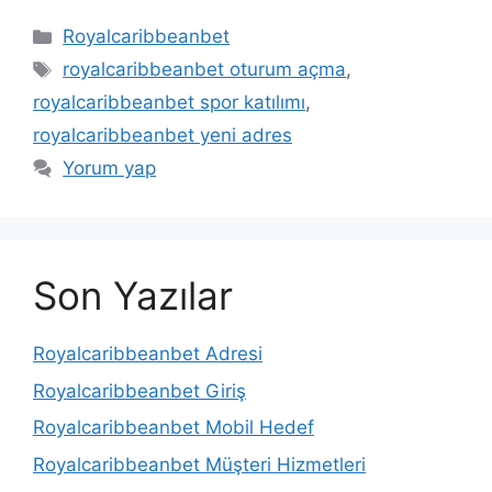
Kategoriler
Royalcaribbeanbet
Etiketler
royalcaribbeanbet oturum açma
,
royalcaribbeanbet spor katılımı
,
royalcaribbeanbet yeni adres
Yorum yap
Son Yazılar
Royalcaribbeanbet Adresi
Royalcaribbeanbet Giriş
Royalcaribbeanbet Mobil Hedef
Royalcaribbeanbet Müşteri Hizmetleri