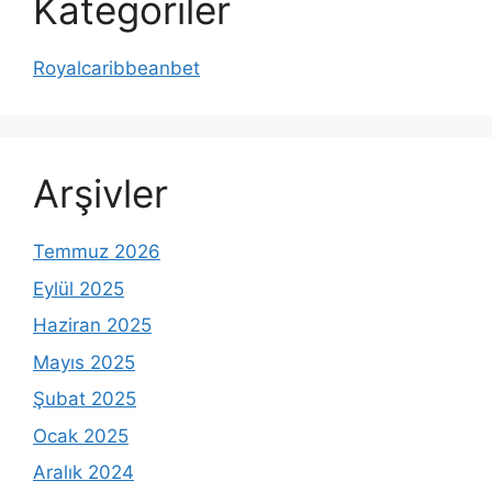
Kategoriler
Royalcaribbeanbet
Arşivler
Temmuz 2026
Eylül 2025
Haziran 2025
Mayıs 2025
Şubat 2025
Ocak 2025
Aralık 2024