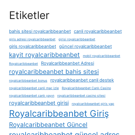
Etiketler
bahis sitesi royalcaribbeanbet
canli royalcaribbeanbet
giris adresi royalcaribbeanbet
girisi royalcaribbeanbet
giris royalcaribbeanbet
güncel royalcaribbeanbet
kayit royalcaribbeanbet
mobil royalcaribbeanbet
Royalcaribbeanbet Adresi
Royalcaribbeanbet
royalcaribbeanbet bahis sitesi
royalcaribbeanbet canli destek
royalcaribbeanbet bonus
royalcaribbeanbet canli maç izle
Royalcaribbeanbet Canlı Casino
royalcaribbeanbet canlı yayın
royalcaribbeanbet casino sitesi
royalcaribbeanbet girisi
royalcaribbeanbet giris yap
Royalcaribbeanbet Giriş
Royalcaribbeanbet Güncel
royalcaribbeanbet güncel adres