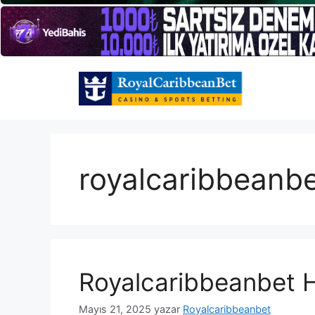
İçeriğe
atla
royalcaribbeanbe
Royalcaribbeanbet H
Mayıs 21, 2025
yazar
Royalcaribbeanbet