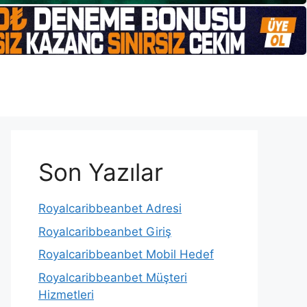
Son Yazılar
Royalcaribbeanbet Adresi
Royalcaribbeanbet Giriş
Royalcaribbeanbet Mobil Hedef
Royalcaribbeanbet Müşteri
Hizmetleri