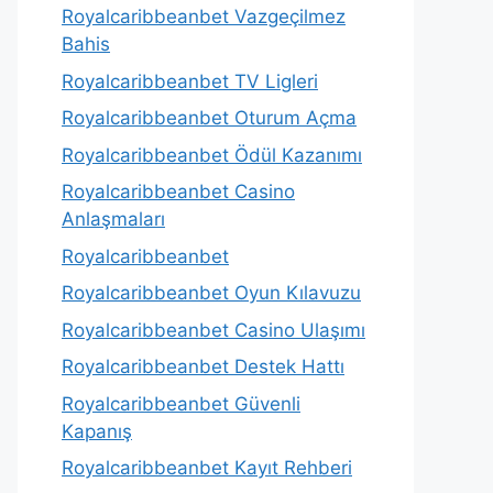
Royalcaribbeanbet Vazgeçilmez
Bahis
Royalcaribbeanbet TV Ligleri
Royalcaribbeanbet Oturum Açma
Royalcaribbeanbet Ödül Kazanımı
Royalcaribbeanbet Casino
Anlaşmaları
Royalcaribbeanbet
Royalcaribbeanbet Oyun Kılavuzu
Royalcaribbeanbet Casino Ulaşımı
Royalcaribbeanbet Destek Hattı
Royalcaribbeanbet Güvenli
Kapanış
Royalcaribbeanbet Kayıt Rehberi