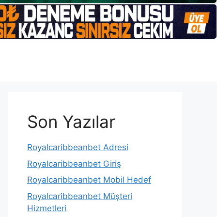
Son Yazılar
Royalcaribbeanbet Adresi
Royalcaribbeanbet Giriş
Royalcaribbeanbet Mobil Hedef
Royalcaribbeanbet Müşteri
Hizmetleri