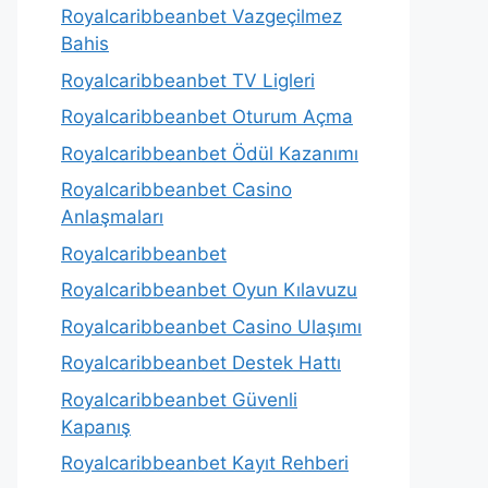
Royalcaribbeanbet Vazgeçilmez
Bahis
Royalcaribbeanbet TV Ligleri
Royalcaribbeanbet Oturum Açma
Royalcaribbeanbet Ödül Kazanımı
Royalcaribbeanbet Casino
Anlaşmaları
Royalcaribbeanbet
Royalcaribbeanbet Oyun Kılavuzu
Royalcaribbeanbet Casino Ulaşımı
Royalcaribbeanbet Destek Hattı
Royalcaribbeanbet Güvenli
Kapanış
Royalcaribbeanbet Kayıt Rehberi