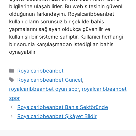
bilgilerine ulaşabilirler. Bu web sitesinin güvenli
olduğunun farkındayım. Royalcaribbeanbet
kullanıcıların sorunsuz bir şekilde bahis
yapmalarını sağlayan oldukça güvenilir ve
kullanışlı bir sisteme sahiptir. Kullanıcı herhangi
bir sorunla karşılaşmadan istediği an bahis
oynayabilir
Kategoriler
Royalcaribbeanbet
Etiketler
Royalcaribbeanbet Güncel
,
royalcaribbeanbet oyun spor
,
royalcaribbeanbet
spor
Royalcaribbeanbet Bahis Sektöründe
Royalcaribbeanbet Şikâyet Bildir