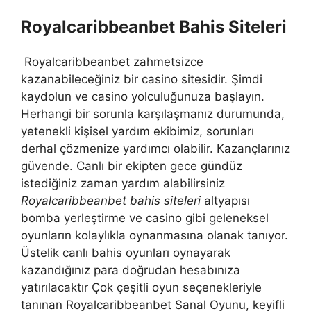
Royalcaribbeanbet Bahis Siteleri
Royalcaribbeanbet zahmetsizce
kazanabileceğiniz bir casino sitesidir. Şimdi
kaydolun ve casino yolculuğunuza başlayın.
Herhangi bir sorunla karşılaşmanız durumunda,
yetenekli kişisel yardım ekibimiz, sorunları
derhal çözmenize yardımcı olabilir. Kazançlarınız
güvende. Canlı bir ekipten gece gündüz
istediğiniz zaman yardım alabilirsiniz
Royalcaribbeanbet bahis siteleri
altyapısı
bomba yerleştirme ve casino gibi geleneksel
oyunların kolaylıkla oynanmasına olanak tanıyor.
Üstelik canlı bahis oyunları oynayarak
kazandığınız para doğrudan hesabınıza
yatırılacaktır Çok çeşitli oyun seçenekleriyle
tanınan Royalcaribbeanbet Sanal Oyunu, keyifli