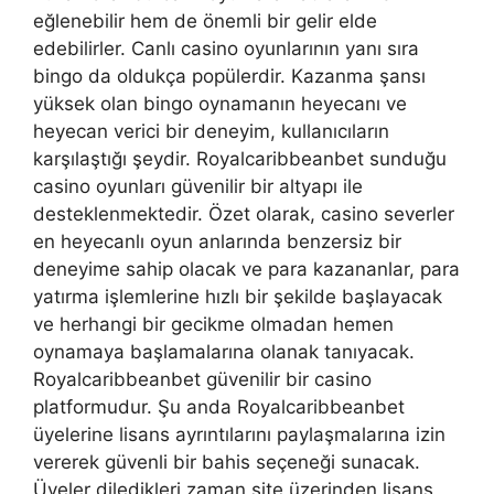
eğlenebilir hem de önemli bir gelir elde
edebilirler. Canlı casino oyunlarının yanı sıra
bingo da oldukça popülerdir. Kazanma şansı
yüksek olan bingo oynamanın heyecanı ve
heyecan verici bir deneyim, kullanıcıların
karşılaştığı şeydir. Royalcaribbeanbet sunduğu
casino oyunları güvenilir bir altyapı ile
desteklenmektedir. Özet olarak, casino severler
en heyecanlı oyun anlarında benzersiz bir
deneyime sahip olacak ve para kazananlar, para
yatırma işlemlerine hızlı bir şekilde başlayacak
ve herhangi bir gecikme olmadan hemen
oynamaya başlamalarına olanak tanıyacak.
Royalcaribbeanbet güvenilir bir casino
platformudur. Şu anda Royalcaribbeanbet
üyelerine lisans ayrıntılarını paylaşmalarına izin
vererek güvenli bir bahis seçeneği sunacak.
Üyeler diledikleri zaman site üzerinden lisans