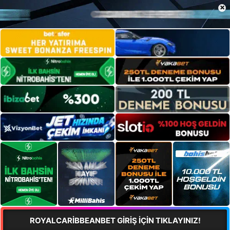
×
ROYALCARİBBEANBET GİRİŞ İÇİN TIKLAYINIZ!