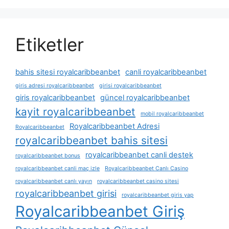
Etiketler
bahis sitesi royalcaribbeanbet
canli royalcaribbeanbet
giris adresi royalcaribbeanbet
girisi royalcaribbeanbet
giris royalcaribbeanbet
güncel royalcaribbeanbet
kayit royalcaribbeanbet
mobil royalcaribbeanbet
Royalcaribbeanbet Adresi
Royalcaribbeanbet
royalcaribbeanbet bahis sitesi
royalcaribbeanbet canli destek
royalcaribbeanbet bonus
royalcaribbeanbet canli maç izle
Royalcaribbeanbet Canlı Casino
royalcaribbeanbet canlı yayın
royalcaribbeanbet casino sitesi
royalcaribbeanbet girisi
royalcaribbeanbet giris yap
Royalcaribbeanbet Giriş