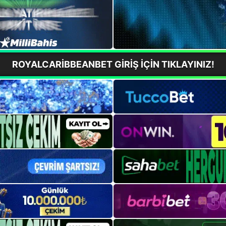
ROYALCARİBBEANBET GİRİŞ İÇİN TIKLAYINIZ!