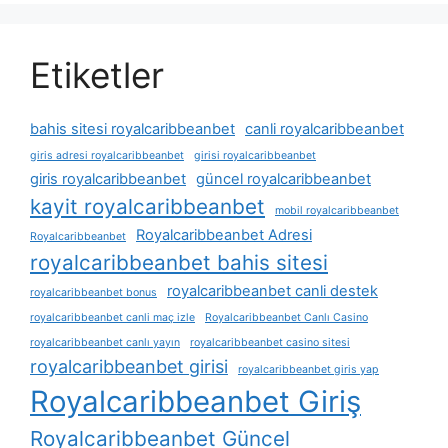
Etiketler
bahis sitesi royalcaribbeanbet
canli royalcaribbeanbet
giris adresi royalcaribbeanbet
girisi royalcaribbeanbet
giris royalcaribbeanbet
güncel royalcaribbeanbet
kayit royalcaribbeanbet
mobil royalcaribbeanbet
Royalcaribbeanbet Adresi
Royalcaribbeanbet
royalcaribbeanbet bahis sitesi
royalcaribbeanbet canli destek
royalcaribbeanbet bonus
royalcaribbeanbet canli maç izle
Royalcaribbeanbet Canlı Casino
royalcaribbeanbet canlı yayın
royalcaribbeanbet casino sitesi
royalcaribbeanbet girisi
royalcaribbeanbet giris yap
Royalcaribbeanbet Giriş
Royalcaribbeanbet Güncel