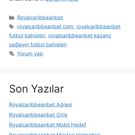
Kategoriler
Royalcaribbeanbet
Etiketler
royalcaribbeanbet com
,
royalcaribbeanbet
futbol bahisleri
,
royalcaribbeanbet kazanç
sağlayın futbol bahisleri
Yorum yap
Son Yazılar
Royalcaribbeanbet Adresi
Royalcaribbeanbet Giriş
Royalcaribbeanbet Mobil Hedef
Royalcaribbeanbet Müşteri Hizmetleri