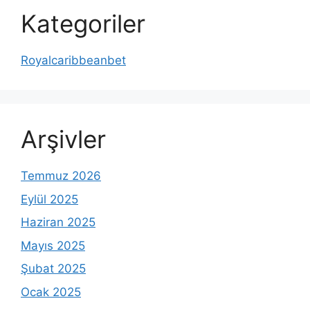
Kategoriler
Royalcaribbeanbet
Arşivler
Temmuz 2026
Eylül 2025
Haziran 2025
Mayıs 2025
Şubat 2025
Ocak 2025