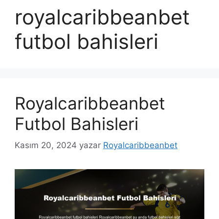
royalcaribbeanbet
futbol bahisleri
Royalcaribbeanbet
Futbol Bahisleri
Kasım 20, 2024
yazar
Royalcaribbeanbet