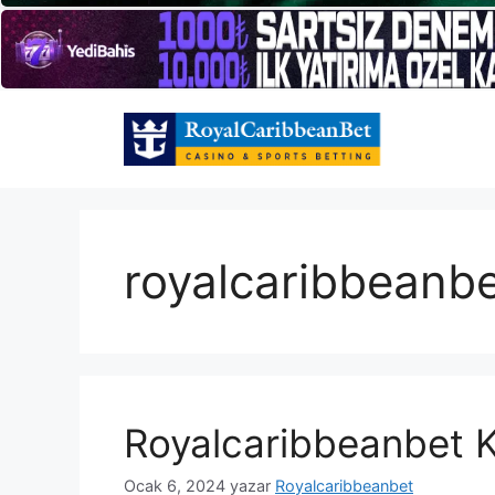
İçeriğe
atla
royalcaribbeanbe
Royalcaribbeanbet K
Ocak 6, 2024
yazar
Royalcaribbeanbet