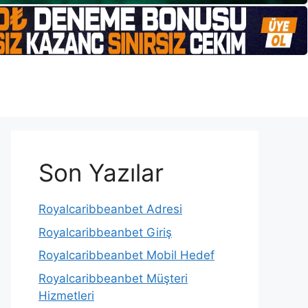
Son Yazılar
Royalcaribbeanbet Adresi
Royalcaribbeanbet Giriş
Royalcaribbeanbet Mobil Hedef
Royalcaribbeanbet Müşteri
Hizmetleri