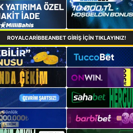
ROYALCARİBBEANBET GİRİŞ İÇİN TIKLAYINIZ!