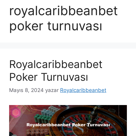
royalcaribbeanbet
poker turnuvası
Royalcaribbeanbet
Poker Turnuvası
Mayıs 8, 2024
yazar
Royalcaribbeanbet