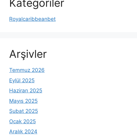
Kategoriler
Royalcaribbeanbet
Arşivler
Temmuz 2026
Eylül 2025
Haziran 2025
Mayıs 2025
Şubat 2025
Ocak 2025
Aralık 2024