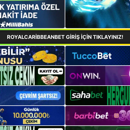
ROYALCARİBBEANBET GİRİŞ İÇİN TIKLAYINIZ!