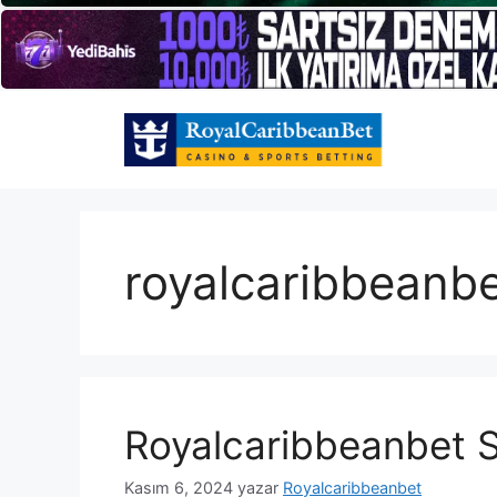
İçeriğe
atla
royalcaribbeanbe
Royalcaribbeanbet S
Kasım 6, 2024
yazar
Royalcaribbeanbet